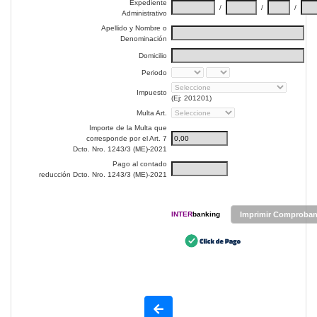
Expediente
/
/
/
Administrativo
Apellido y Nombre o
Denominación
Domicilio
Periodo
Impuesto
(Ej: 201201)
Multa Art.
Importe de la Multa que
corresponde por el Art. 7
Dcto. Nro. 1243/3 (ME)-2021
Pago al contado
reducción Dcto. Nro. 1243/3 (ME)-2021
INTER
banking