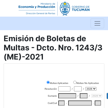
Emisión de Boletas de
Multas - Dcto. Nro. 1243/3
(ME)-2021
Multas Aplicadas
Multas No Aplicadas
Resolución
/
/
/
/
Sumario
Cuit/Cuil
-
-