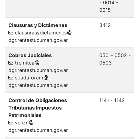
- 0014 -
0015
Clausuras y Dictámenes
3412
clausurasydictamenes
dgr.rentastucuman.gov.ar
Cobros Judiciales
0501- 0502 -
tremitea
0503
dgr.rentastucuman.gov.ar
spadaforam
dgr.rentastucuman.gov.ar
Control de Obligaciones
1141 - 1142
Tributarias Impuestos
Patrimoniales
velizn
dgr.rentastucuman.gov.ar