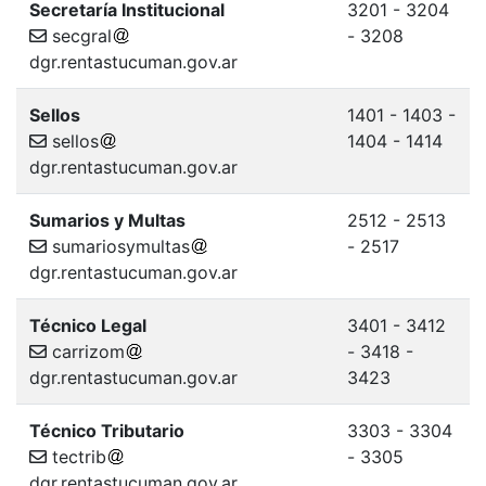
Secretaría Institucional
3201 - 3204
secgral
- 3208
dgr.rentastucuman.gov.ar
Sellos
1401 - 1403 -
sellos
1404 - 1414
dgr.rentastucuman.gov.ar
Sumarios y Multas
2512 - 2513
sumariosymultas
- 2517
dgr.rentastucuman.gov.ar
Técnico Legal
3401 - 3412
carrizom
- 3418 -
dgr.rentastucuman.gov.ar
3423
Técnico Tributario
3303 - 3304
tectrib
- 3305
dgr.rentastucuman.gov.ar