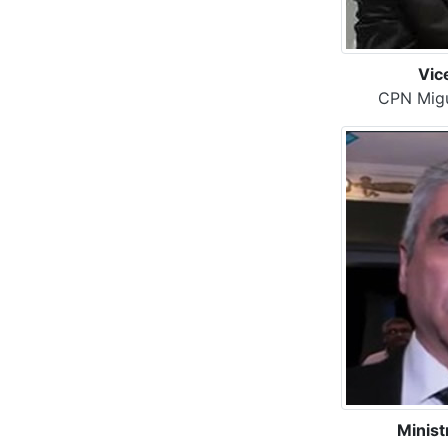
Vic
CPN Migu
Minist