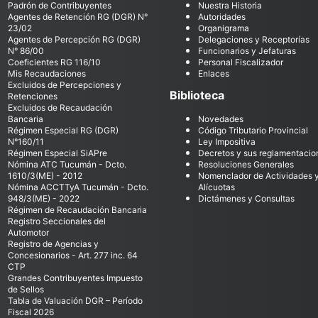
Padrón de Contribuyentes
Nuestra Historia
Agentes de Retención RG (DGR) N°
Autoridades
23/02
Organigrama
Agentes de Percepción RG (DGR)
Delegaciones y Receptorías
N° 86/00
Funcionarios y Jefaturas
Coeficientes RG 116/10
Personal Fiscalizador
Mis Recaudaciones
Enlaces
Excluidos de Percepciones y
Biblioteca
Retenciones
Excluidos de Recaudación
Bancaria
Novedades
Régimen Especial RG (DGR)
Código Tributario Provincial
N°160/11
Ley Impositiva
Régimen Especial SiAPre
Decretos y sus reglamentacio
Nómina ATC Tucumán - Dcto.
Resoluciones Generales
1610/3(ME) - 2012
Nomenclador de Actividades 
Nómina ACCTTyA Tucumán - Dcto.
Alícuotas
948/3(ME) - 2022
Dictámenes y Consultas
Régimen de Recaudación Bancaria
Registro Seccionales del
Automotor
Registro de Agencias y
Concesionarios - Art. 277 inc. 64
CTP
Grandes Contribuyentes Impuesto
de Sellos
Tabla de Valuación DGR – Período
Fiscal 2026