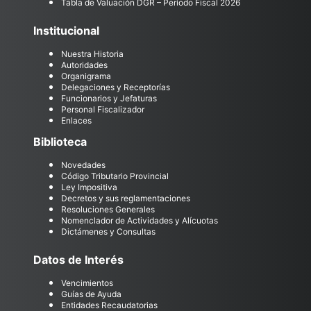
Tabla de Valuación DGR – Período Fiscal 2026
Institucional
Nuestra Historia
Autoridades
Organigrama
Delegaciones y Receptorías
Funcionarios y Jefaturas
Personal Fiscalizador
Enlaces
Biblioteca
Novedades
Código Tributario Provincial
Ley Impositiva
Decretos y sus reglamentaciones
Resoluciones Generales
Nomenclador de Actividades y Alícuotas
Dictámenes y Consultas
Datos de Interés
Vencimientos
Guías de Ayuda
Entidades Recaudatorias