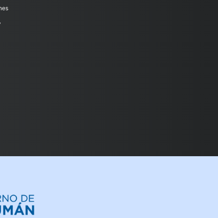
nes
y