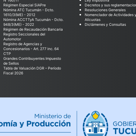
N°160/11
Ley Impositiva
Régimen Especial SiAPre
Decretos y sus reglamentacio
Nómina ATC Tucumán - Dcto.
Resoluciones Generales
1610/3(ME) - 2012
Nomenclador de Actividades 
Nómina ACCTTyA Tucumán - Dcto.
Alícuotas
948/3(ME) - 2022
Dictámenes y Consultas
Régimen de Recaudación Bancaria
Registro Seccionales del
Automotor
Registro de Agencias y
Concesionarios - Art. 277 inc. 64
CTP
Grandes Contribuyentes Impuesto
de Sellos
Tabla de Valuación DGR – Período
Fiscal 2026