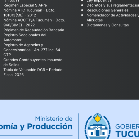
N°160/11
Ley Impositiva
Régimen Especial SiAPre
Decretos y sus reglamentacio
Nómina ATC Tucumán - Dcto.
Resoluciones Generales
1610/3(ME) - 2012
Nomenclador de Actividades 
Nómina ACCTTyA Tucumán - Dcto.
Alícuotas
948/3(ME) - 2022
Dictámenes y Consultas
Régimen de Recaudación Bancaria
Registro Seccionales del
Automotor
Registro de Agencias y
Concesionarios - Art. 277 inc. 64
CTP
Grandes Contribuyentes Impuesto
de Sellos
Tabla de Valuación DGR – Período
Fiscal 2026