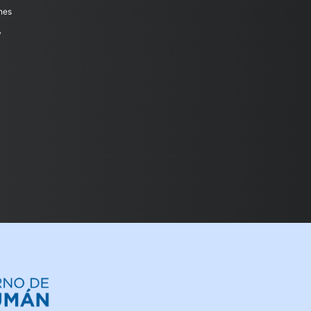
nes
y